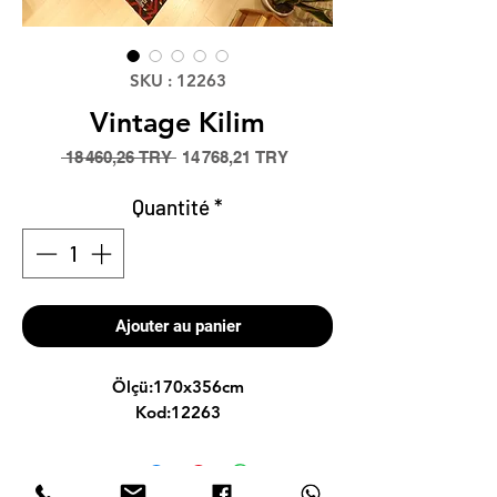
SKU : 12263
Vintage Kilim
Prix
Prix
 18 460,26 TRY 
14 768,21 TRY
original
promotionnel
Quantité
*
Ajouter au panier
Ölçü:170x356cm
Kod:12263