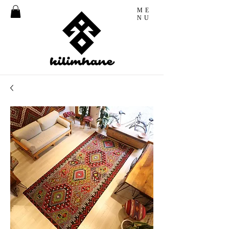
ME
NU